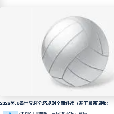
中超
20:00
未开赛
中甲
18:00
未开赛
中甲
19:00
未开赛
中甲
19:00
未开赛
中超
19:00
未开赛
中甲
19:30
未开赛
**镜外留影，情深一瞬**
判罚革命：VAR如何改写世界杯的规则与秩序
中超
19:35
未开赛
判罚革命：VAR如何改写世界杯的规则与秩序