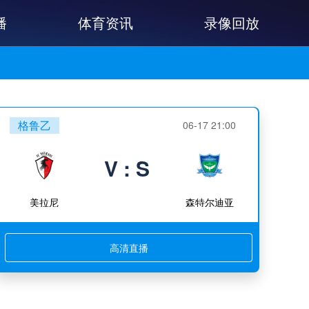
播
体育资讯
录像回放
格鲁乙
06-17 21:00
V : S
美拉尼
森特尔迪亚
高清直播