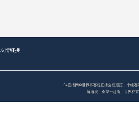
从穹顶之下到巅峰之上：
走过了全球数百座体育
从伦敦的温布利到北京
基于动态穹顶系统的赛前激活期自适应调控方案——以温哥华BC Place为案例
友情链接
“单场决胜制：世
单场决胜制：世预赛附
24直播网⚽️世界杯赛程直播全程跟踪，小
三十年的老观察者，我
屏电视，全家一起看。世界杯直
多令人扼腕叹息的遗憾
“单场决胜制：世预赛附加赛的公平性反思”
2026美加墨世