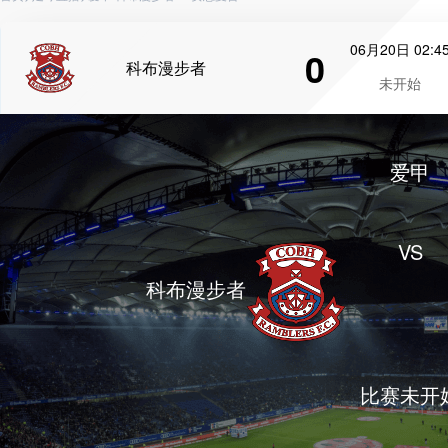
06月20日 02:4
0
科布漫步者
未开始
爱甲
VS
科布漫步者
比赛未开