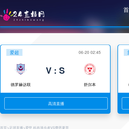
首
爱超
06-20 02:45
V : S
德罗赫达联
舒尔本
高清直播
>
>
首页
足球直播
爱甲 科布漫步者VS费恩夏普