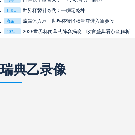
中超
20:00
未开赛
**从熵增到自组织：2026世界杯小组赛战术系统的演化
**从熵增到自组织：2026世界杯小组赛战术系统的演化密码**
“高原伏击：2026世预赛非洲主场绞杀战”
“高原伏击：2026世预赛非洲主场绞杀战”
巴西甲
22:00
未开赛
基于动态穹顶系统的赛前激活期自适应调控方案——以温哥华BC
基于动态穹顶系统的赛前激活期自适应调控方案——以温哥华BC Place为案例
巴西甲
03:00
未开赛
瑞典乙录像
巴西甲
03:00
未开赛
阿甲
04:00
未开赛
阿甲
04:00
未开赛
阿甲
04:00
未开赛