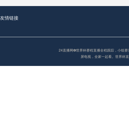
友情链接
2026世界杯首球：开启新纪元的瞬间，重塑足球荣耀
24直播网⚽️世界杯赛程直播全程跟踪，小
“2026世界杯抽签：死亡之组已成伪命题？”
屏电视，全家一起看。世界杯直